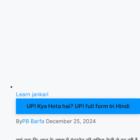
Learn jankari
UPI Kya Hota hai? UPI full form In Hindi
By
PB Barfa
December 25, 2024