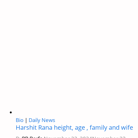
:
शतक
पर
शतक:
विराट
कोहली
का
रिकॉर्ड-
ब्रेकिंग
सफर
Bio
|
Daily News
Harshit Rana height, age , family and wife