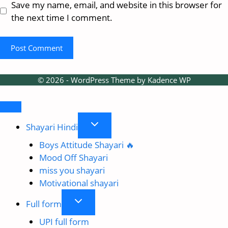
Save my name, email, and website in this browser for
the next time I comment.
© 2026 - WordPress Theme by
Kadence WP
Toggle
Shayari Hindi
child
Boys Attitude Shayari 🔥
menu
Mood Off Shayari
miss you shayari
Motivational shayari
Toggle
Full form
child
UPI full form
menu