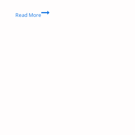
SSC
Read More
MTS
Answer
Key
2024
:
SSC
MTS
उत्तर
कुंजी
2024
kais