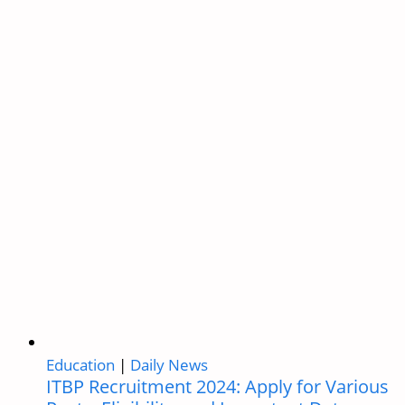
age
,
family
and
wife
Education
|
Daily News
ITBP Recruitment 2024: Apply for Various