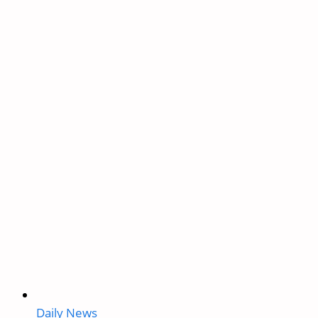
Recruitment
2024:
Apply
for
Various
Posts,
Eligibility,
and
Important
Dates
Daily News