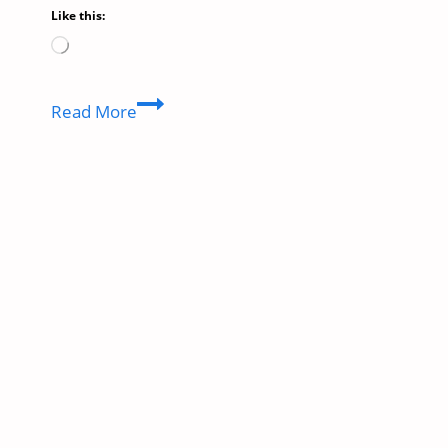
Like this:
Loading…
Mismatched
Read More
Season
3:
नेटफ्लिक्स
की
चर्चित
सीरीज़
का
तीसरा
सीज़न
हुआ
रिलीज,
जानें
देखने