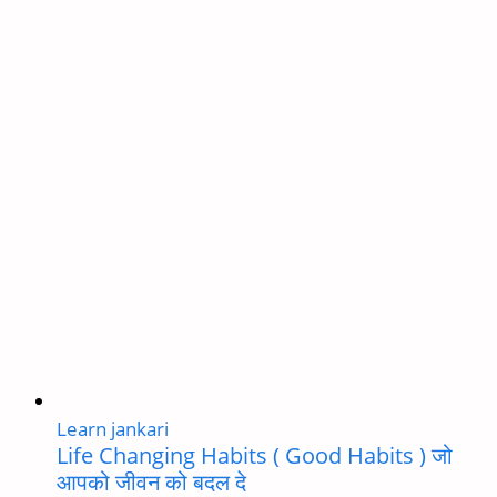
पिछेल
15
दिन
में
गिरा
इतना
सोना
का
भाव
|
अभी
ख़रीदो
देर
ना
हो
Learn jankari
जाए
Life Changing Habits ( Good Habits ) जो
आपको जीवन को बदल दे