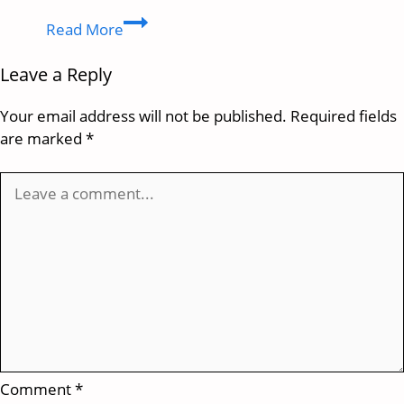
ladki
Read More
ko
impress
Leave a Reply
kaise
kare​
Your email address will not be published.
Required fields
:
are marked
*
लड़की
को
कैसे
सेट
करे
जानकारी
हिंदी
में
Comment
*