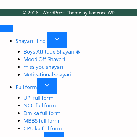
© 2026 - WordPress Theme by
Kadence WP
Toggle
Shayari Hindi
child
Boys Attitude Shayari 🔥
menu
Mood Off Shayari
miss you shayari
Motivational shayari
Toggle
Full form
child
UPI full form
menu
NCC full form
Dm ka full form
MBBS full form
CPU ka full form