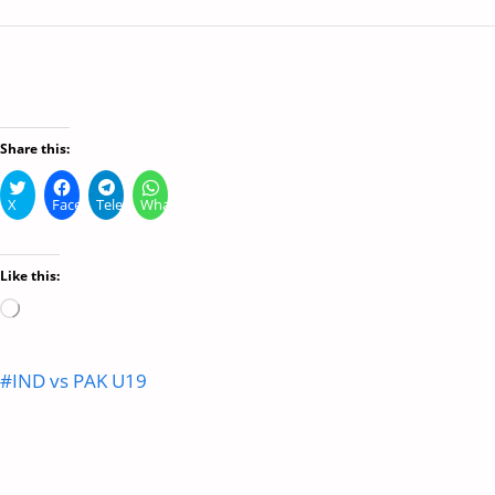
Share this:
X
Facebook
Telegram
WhatsApp
Like this:
Loading…
Post
#
IND vs PAK U19
Tags: