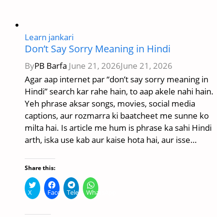
Learn jankari
Don’t Say Sorry Meaning in Hindi
By
PB Barfa
June 21, 2026
June 21, 2026
Agar aap internet par “don’t say sorry meaning in
Hindi” search kar rahe hain, to aap akele nahi hain.
Yeh phrase aksar songs, movies, social media
captions, aur rozmarra ki baatcheet me sunne ko
milta hai. Is article me hum is phrase ka sahi Hindi
arth, iska use kab aur kaise hota hai, aur isse…
Share this:
X
Facebook
Telegram
WhatsApp