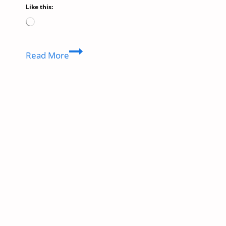
Like this:
Loading…
Don’t
Read More
Say
Sorry
Meaning
in
Hindi