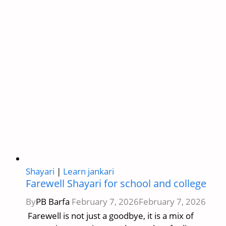
Paste
💔
–
Heartfelt
Apology
Texts
for
Every
Situation
(2026)
Shayari
|
Learn jankari
Farewell Shayari for school and college
By
PB Barfa
February 7, 2026
February 7, 2026
Farewell is not just a goodbye, it is a mix of