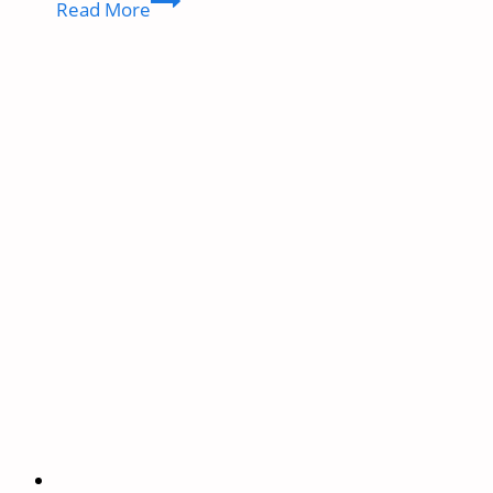
Read More
Wale
Nursing
Kar
Sakte
Hain
Kya