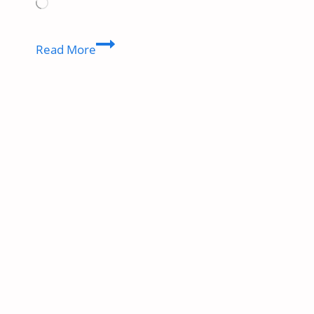
Loading…
Best
Read More
Youtuber
Kaise
Bane
In
2023
|
Safal
Youtuber
kaise
bane