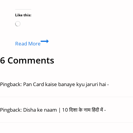
Like this:
Loading…
Healthy
Read More
Kaise
Bane
6 Comments
|
Healthy
Lifestyle
Pingback:
Pan Card kaise banaye kyu jaruri hai -
Kaise
Banaye
full
Information
Pingback:
Disha ke naam | 10 दिशा के नाम हिंदी में -