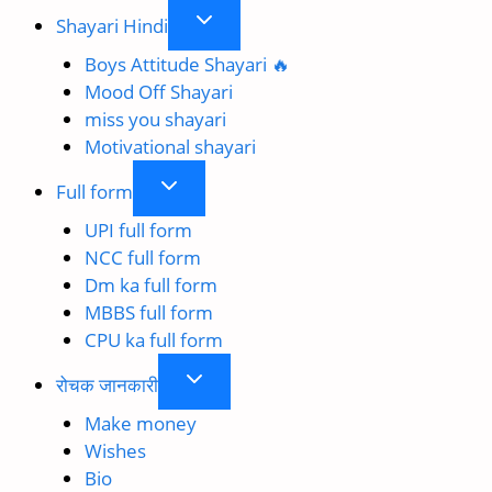
Toggle
Shayari Hindi
child
Boys Attitude Shayari 🔥
menu
Mood Off Shayari
miss you shayari
Motivational shayari
Toggle
Full form
child
UPI full form
menu
NCC full form
Dm ka full form
MBBS full form
CPU ka full form
Toggle
रोचक जानकारी
child
Make money
menu
Wishes
Bio