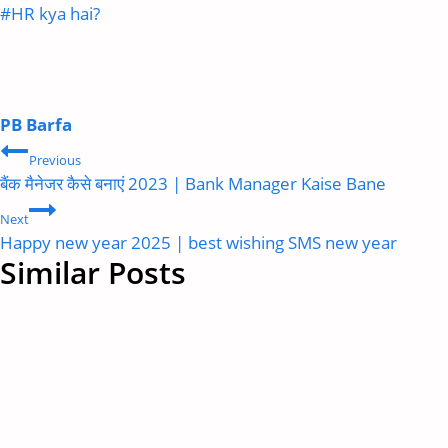
Post
#
HR kya hai?
Tags:
PB Barfa
Post
Previous
navigation
बैंक मैनेजर कैसे बनाएं 2023 | Bank Manager Kaise Bane
Next
Happy new year 2025 | best wishing SMS new year
Similar Posts