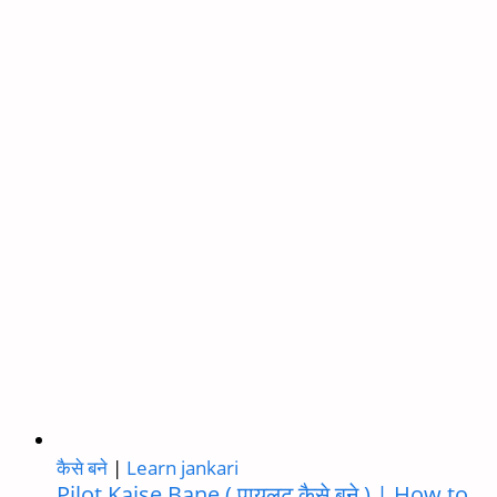
Disable
Comments
on
Facebook:
A
Complete
Step-
by-
Step
Guide
कैसे बने
|
Learn jankari
Pilot Kaise Bane ( पायलट कैसे बने ) | How to