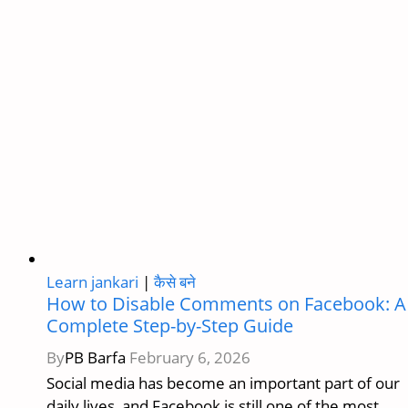
Career
Options
For
SI
Learn jankari
|
कैसे बने
How to Disable Comments on Facebook: A
Complete Step-by-Step Guide
By
PB Barfa
February 6, 2026
Social media has become an important part of our
daily lives, and Facebook is still one of the most