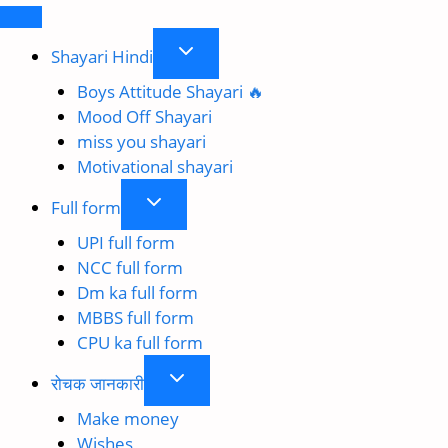
Toggle
Shayari Hindi
child
Boys Attitude Shayari 🔥
menu
Mood Off Shayari
miss you shayari
Motivational shayari
Toggle
Full form
child
UPI full form
menu
NCC full form
Dm ka full form
MBBS full form
CPU ka full form
Toggle
रोचक जानकारी
child
Make money
menu
Wishes